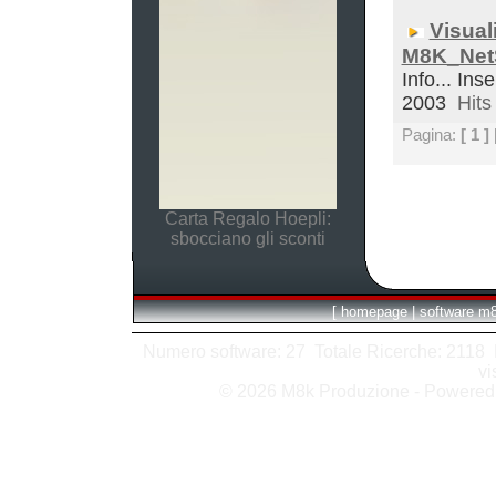
Visual
M8K_Net
Info... Inse
2003
Hits 
Pagina:
[ 1 ]
Carta Regalo Hoepli:
sbocciano gli sconti
[
homepage
|
software m
Numero software: 27 Totale Ricerche: 2118 Hit
vi
© 2026 M8k Produzione - Powere