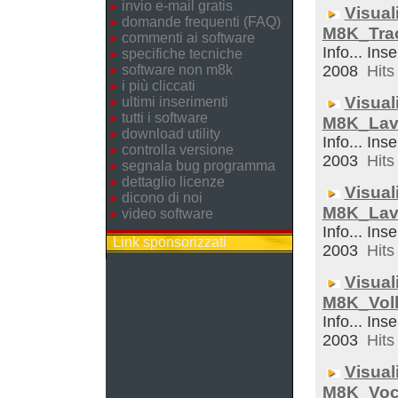
invio e-mail gratis
Visual
domande frequenti (FAQ)
M8K_Trac
commenti ai software
Info... Ins
specifiche tecniche
software non m8k
2008
Hits 
i più cliccati
Visual
ultimi inserimenti
tutti i software
M8K_Lav
download utility
Info... Inse
controlla versione
2003
Hits 
segnala bug programma
dettaglio licenze
Visual
dicono di noi
M8K_Lav
video software
Info... Ins
Link sponsorizzati
2003
Hits 
Visual
M8K_Voll
Info... Inse
2003
Hits 
Visual
M8K_Voc