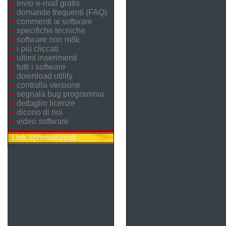
invio e-mail gratis
domande frequenti (FAQ)
commenti ai software
specifiche tecniche
software non m8k
i più cliccati
ultimi inserimenti
tutti i software
download utility
controlla versione
segnala bug programma
dettaglio licenze
dicono di noi
video software
Link sponsorizzati