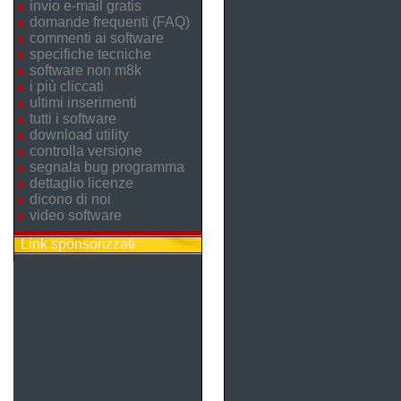
invio e-mail gratis
domande frequenti (FAQ)
commenti ai software
specifiche tecniche
software non m8k
i più cliccati
ultimi inserimenti
tutti i software
download utility
controlla versione
segnala bug programma
dettaglio licenze
dicono di noi
video software
Link sponsorizzati