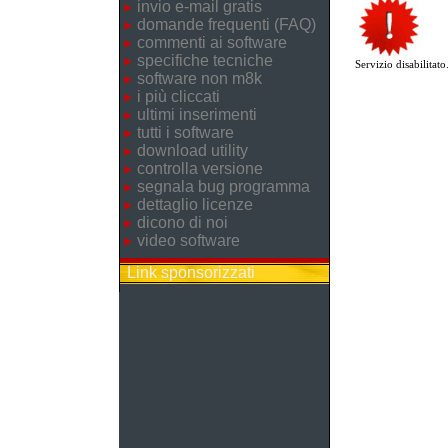
invio e-mail gratis
domande frequenti (FAQ)
commenti ai software
specifiche tecniche
Servizio disabilitato
software non m8k
i più cliccati
ultimi inserimenti
tutti i software
download utility
controlla versione
segnala bug programma
dettaglio licenze
dicono di noi
video software
Link sponsorizzati