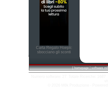
Carta Regalo Hoepli:
sbocciano gli sconti
[
homepage
|
software m
Numero software: 27 Totale Ricerche: 1687 Hit
vi
© 2026 M8k Produzione - Powere