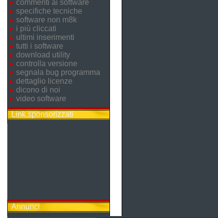
commenti ai software
specifiche tecniche
software non m8k
i più cliccati
ultimi inserimenti
tutti i software
download utility
controlla versione
segnala bug programma
dettaglio licenze
dicono di noi
video software
Link sponsorizzati
Annunci