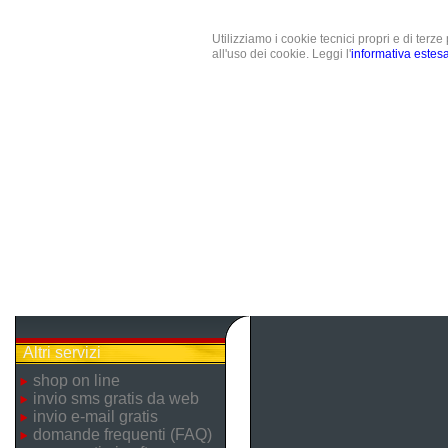
Utilizziamo i cookie tecnici propri e di terz
all'uso dei cookie. Leggi l'
informativa estes
Altri servizi
shop on line
invio sms gratis da web
invio e-mail gratis
domande frequenti (FAQ)