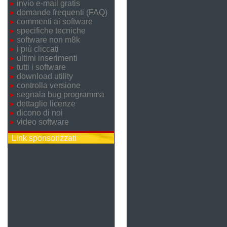
invio e-mail gratis
domande frequenti (FAQ)
commenti ai software
specifiche tecniche
software non m8k
i più cliccati
ultimi inserimenti
tutti i software
download utility
controlla versione
segnala bug programma
dettaglio licenze
dicono di noi
video software
Link sponsorizzati