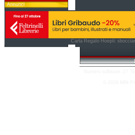
Annunci
Carta Regalo Hoepli: sboccian
Numero software: 27 Tota
© 2026 M8k Pr