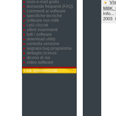
invio e-mail gratis
Vis
domande frequenti (FAQ)
M8K_
commenti ai software
Info...
specifiche tecniche
2003
software non m8k
i più cliccati
ultimi inserimenti
tutti i software
download utility
controlla versione
segnala bug programma
dettaglio licenze
dicono di noi
video software
Link sponsorizzati