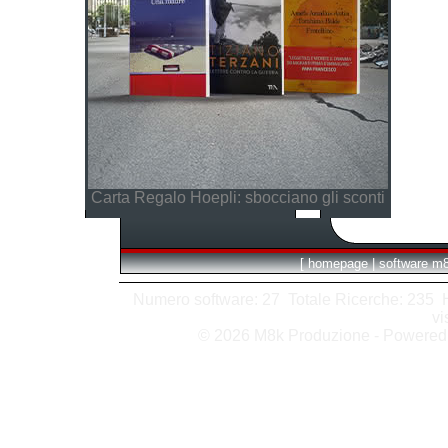
Carta Regalo Hoepli: sbocciano gli sconti
[
homepage
|
software m
Numero software: 27 Totale Ricerche: 235 Hit
vi
© 2026 M8k Produzione - Powere