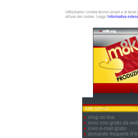
Utilizziamo i cookie tecnici propri e di terz
all'uso dei cookie. Leggi l'
informativa estes
Altri servizi
shop on line
invio sms gratis da we
invio e-mail gratis
domande frequenti (FA