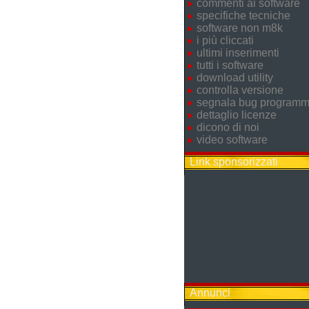
commenti ai software
specifiche tecniche
software non m8k
i più cliccati
ultimi inserimenti
tutti i software
download utility
controlla versione
segnala bug program
dettaglio licenze
dicono di noi
video software
Link sponsorizzati
Annunci