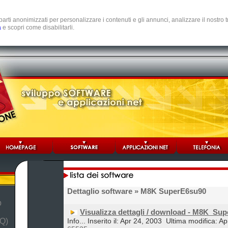
e parti anonimizzati per personalizzare i contenuti e gli annunci, analizzare il nostro
a
e scopri come disabilitarli.
Dettaglio software
» M8K SuperE6su90
b
Visualizza dettagli / download - M8K_Su
Q)
Info... Inserito il: Apr 24, 2003
Ultima modifica: Ap