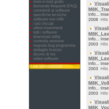
invio e-mail gratis
Visual
domande frequenti (FAQ)
M8K_Trac
commenti ai software
Info... Ins
specifiche tecniche
software non m8k
2008
Hits 
i più cliccati
Visual
ultimi inserimenti
tutti i software
M8K_Lav
download utility
Info... Inse
controlla versione
2003
Hits 
segnala bug programma
dettaglio licenze
Visual
dicono di noi
M8K_Lav
video software
Info... Ins
Link sponsorizzati
2003
Hits 
Visual
M8K_Voll
Info... Inse
2003
Hits 
Visual
M8K_Voc