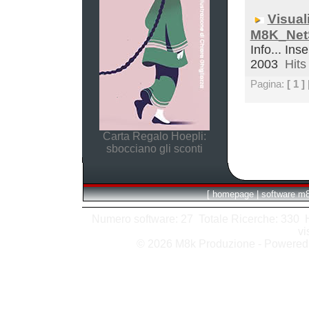
Visual
M8K_Net
Info... Inse
2003
Hits 
Pagina:
[ 1 ]
Carta Regalo Hoepli:
sbocciano gli sconti
[
homepage
|
software m
Numero software: 27 Totale Ricerche: 330 Hit
vi
© 2026 M8k Produzione - Powere