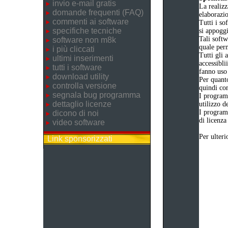
invio e-mail gratis
La realizz
domande frequenti (FAQ)
elaborazi
commenti ai software
Tutti i so
specifiche tecniche
si appogg
Tali softw
software non m8k
quale perm
i più cliccati
Tutti gli 
ultimi inserimenti
accessibli
tutti i software
fanno uso 
download utility
Per quanto
controlla versione
quindi com
segnala bug programma
I program
dettaglio licenze
utilizzo d
I program
dicono di noi
di licenza
video software
Per ulteri
Link sponsorizzati