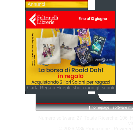
Annunci
Carta Regalo Hoepli: sbocciano gli sconti
[
homepage
|
software m
Numero software: 27 Totale Ricerche: 106 Hits
vi
© 2026 M8k Produzione - Powere