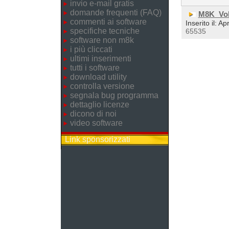
invio e-mail gratis
domande frequenti (FAQ)
M8K_Vol
commenti ai software
Inserito il: A
specifiche tecniche
65535
software non m8k
i più cliccati
ultimi inserimenti
tutti i software
download utility
controlla versione
segnala bug programma
dettaglio licenze
dicono di noi
video software
Link sponsorizzati