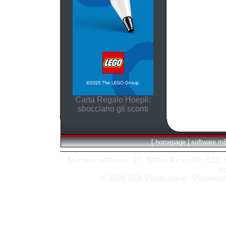
Carta Regalo Hoepli:
sbocciano gli sconti
[
homepage
|
software m
Numero software: 27 Totale Ricerche: 523 Hit
vi
© 2026 M8k Produzione - Powere