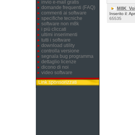
invio e-mail gratis
domande frequenti (FAQ)
M8K_Vol
commenti ai software
Inserito il: A
specifiche tecniche
65535
software non m8k
i più cliccati
ultimi inserimenti
tutti i software
download utility
controlla versione
segnala bug programma
dettaglio licenze
dicono di noi
video software
Link sponsorizzati