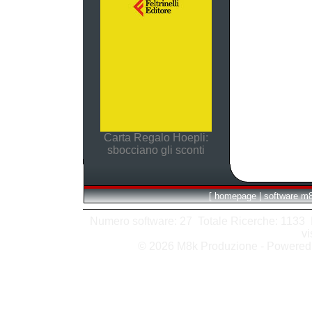
Carta Regalo Hoepli:
sbocciano gli sconti
[
homepage
|
software m
Numero software: 27 Totale Ricerche: 1133 Hit
vi
© 2026 M8k Produzione - Powere