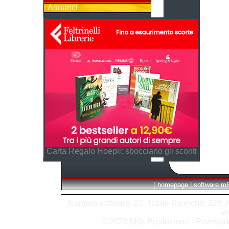
Annunci
Carta Regalo Hoepli: sbocciano gli sconti
[
homepage
|
software m
Numero software: 27 Totale Ricerche: 228 Hit
vi
© 2026 M8k Produzione - Powere