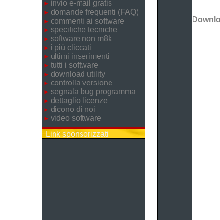
invio e-mail gratis
domande frequenti (FAQ)
Downl
commenti ai software
specifiche tecniche
software non m8k
i più cliccati
ultimi inserimenti
tutti i software
download utility
controlla versione
segnala bug programma
dettaglio licenze
dicono di noi
video software
Link sponsorizzati