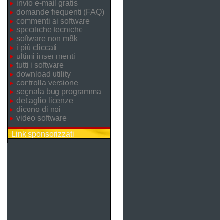
invio e-mail gratis
domande frequenti (FAQ)
commenti ai software
specifiche tecniche
software non m8k
i più cliccati
ultimi inserimenti
tutti i software
download utility
controlla versione
segnala bug programma
dettaglio licenze
dicono di noi
video software
Link sponsorizzati