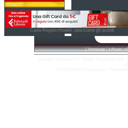
Annunci
Carta Regalo Hoepli: sbocciano gli sconti
[
homepage
|
software m
Numero software: 27 Totale Ricerche: 608 Hit
vi
© 2026 M8k Produzione - Powere