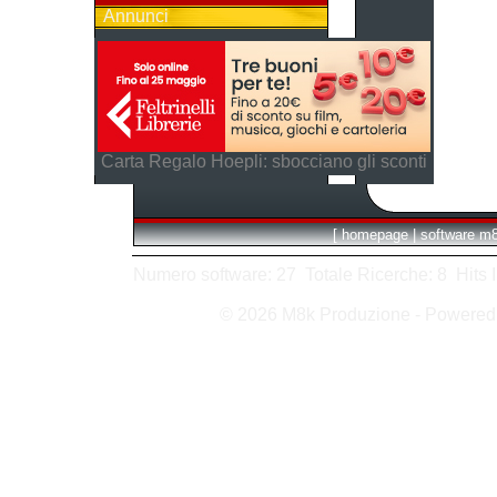
Annunci
Carta Regalo Hoepli: sbocciano gli sconti
[
homepage
|
software m
Numero software: 27 Totale Ricerche: 8 Hits In:
© 2026 M8k Produzione - Powere