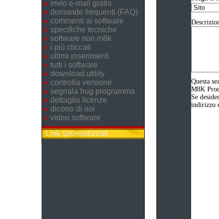
invio e-mail gratis
domande frequenti (FAQ)
commenti ai software
Descrizio
specifiche tecniche
software non m8k
i più cliccati
ultimi inserimenti
tutti i software
download utility
Questa sez
controlla versione
M8K Produz
segnala bug programma
Se desider
dettaglio licenze
indirizzo 
dicono di noi
video software
Link sponsorizzati