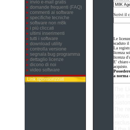
invio e-mail gratis
domande frequenti (FAQ)
commenti ai software
Scrivi il 
specifiche tecniche
software non m8k
i più cliccati
ultimi inserimenti
tutti i software
Le licenz
download utility
scaduto il
La registr
controlla versione
licenza so
segnala bug programma
licenza d'
dettaglio licenze
E' chiaro 
dicono di noi
acquisto.
video software
Possedere
a norma d
Link sponsorizzati
The L
type i
custom
The re
allows
exclus
if the 