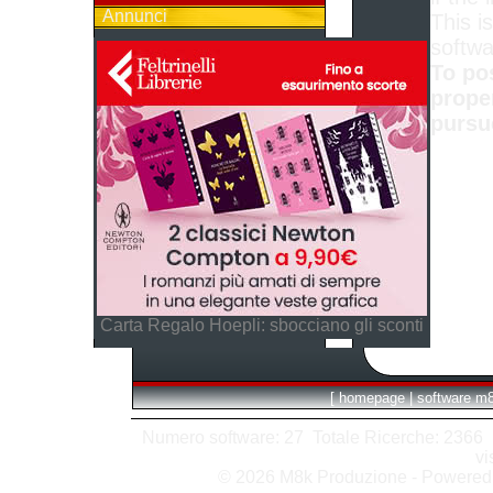
Annunci
This is
softwa
To po
prope
pursu
Carta Regalo Hoepli: sbocciano gli sconti
[
homepage
|
software m
Numero software: 27 Totale Ricerche: 2366 Hit
vi
© 2026 M8k Produzione - Powere