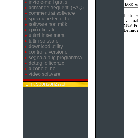
invio e-mail gratis
domande frequenti (FAQ)
commenti ai software
Tutti i 
specifiche tecniche
eventual
software non m8k
M8K Pro
i più cliccati
Le nuove
ultimi inserimenti
tutti i software
download utility
controlla versione
segnala bug programma
dettaglio licenze
dicono di noi
video software
Link sponsorizzati