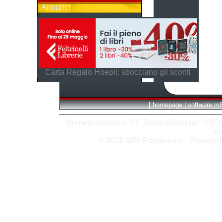
Annunci
Carta Regalo Hoepli: sbocciano gli sconti
[
homepage
|
software m
Numero software: 27 Totale Ricerche: 105 Hit
vi
© 2026 M8k Produzione - Powere