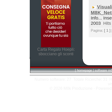
Visual
M8K_Net
Info... Inse
2003
Hits 
Pagina:
[ 1 ]
Carta Regalo Hoepli:
sbocciano gli sconti
[
homepage
|
software m
Numero software: 27 Totale Ricerche: 31 Hits
vi
© 2026 M8k Produzione - Powere