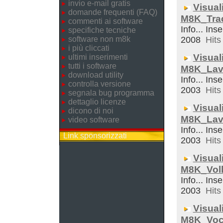
invio e-mail gratis
Visual
domande frequenti (FAQ)
M8K_Trac
commenti ai software
Info... Ins
specifiche tecniche
software non m8k
2008
Hits 
i più cliccati
Visual
ultimi inserimenti
tutti i software
M8K_Lav
download utility
Info... Inse
controlla versione
2003
Hits 
segnala bug programma
dettaglio licenze
Visual
dicono di noi
M8K_Lav
video software
Info... Ins
Link sponsorizzati
2003
Hits 
Visual
M8K_Voll
Info... Inse
2003
Hits 
Visual
M8K_Voc