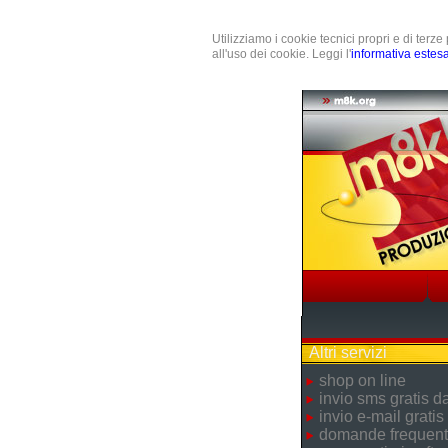
Utilizziamo i cookie tecnici propri e di terz
all'uso dei cookie. Leggi l'
informativa estes
Altri servizi
shop on line
invio sms gratis 
invio e-mail gratis
domande frequent