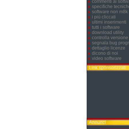
commenti ai softw
specifiche tecnich
software non m8k
i più cliccati
ultimi inserimenti
tutti i software
download utility
controlla versione
segnala bug pro
dettaglio licenze
dicono di noi
video software
Link sponsorizzati
Annunci