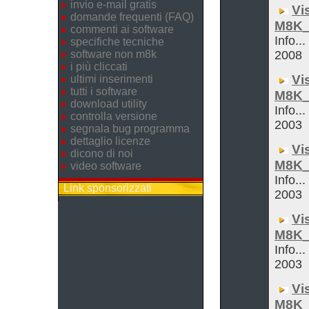
invio e-mail gratis
Vi
domande frequenti (FAQ)
M8K_
commenti ai software
Info..
specifiche tecniche
software non m8k
2008
i più cliccati
Vi
ultimi inserimenti
tutti i software
M8K_
download utility
Info...
controlla versione
2003
segnala bug programma
dettaglio licenze
Vi
dicono di noi
M8K_
video software
Info...
Link sponsorizzati
2003
Vi
M8K_
Info...
2003
Vi
M8K_