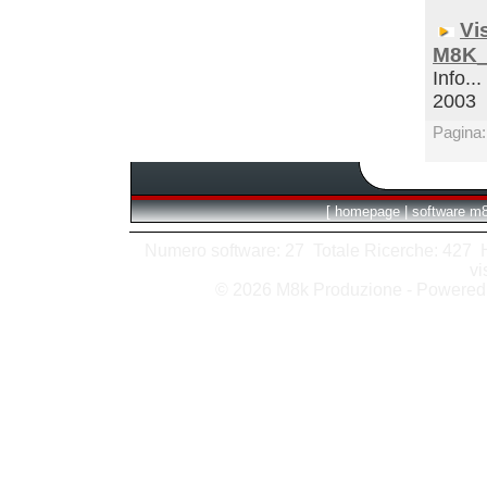
Vi
M8K_
Info...
2003
Pagina
[
homepage
|
software m
Numero software: 27 Totale Ricerche: 427 Hit
vi
© 2026 M8k Produzione - Powere