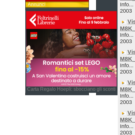
Info...
Annunci
2003
Vi
M8K_
Info...
2003
Vi
M8K_
Info...
2003
Vi
M8K_
Carta Regalo Hoepli: sbocciano gli sconti
Info...
2003
Vi
M8K_
Info...
2003