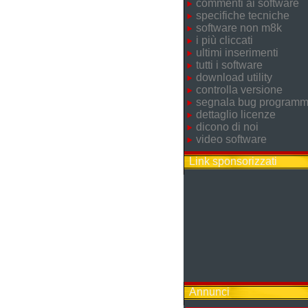
commenti ai software
specifiche tecniche
software non m8k
i più cliccati
ultimi inserimenti
tutti i software
download utility
controlla versione
segnala bug program
dettaglio licenze
dicono di noi
video software
Link sponsorizzati
Annunci