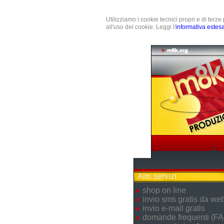
Utilizziamo i cookie tecnici propri e di terz
all'uso dei cookie. Leggi l'
informativa estes
Altri servizi
shop on line
invio sms gratis da we
invio e-mail gratis
domande frequenti (FA