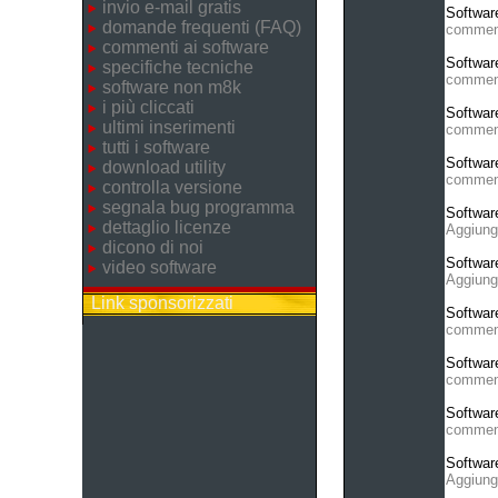
invio e-mail gratis
Softwar
domande frequenti (FAQ)
commen
commenti ai software
Softwar
specifiche tecniche
commen
software non m8k
i più cliccati
Softwar
ultimi inserimenti
commen
tutti i software
Softwar
download utility
commen
controlla versione
segnala bug programma
Softwar
dettaglio licenze
Aggiung
dicono di noi
Softwar
video software
Aggiung
Link sponsorizzati
Softwar
commen
Softwar
commen
Softwar
commen
Softwar
Aggiung