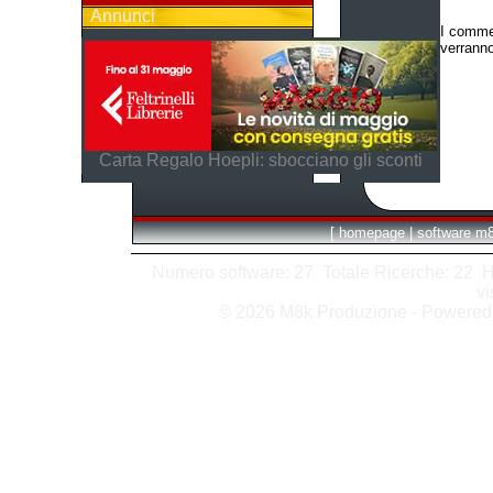
Annunci
I commen
verranno
Carta Regalo Hoepli: sbocciano gli sconti
[
homepage
|
software m
Numero software: 27 Totale Ricerche: 22 Hits
vi
© 2026 M8k Produzione - Powere