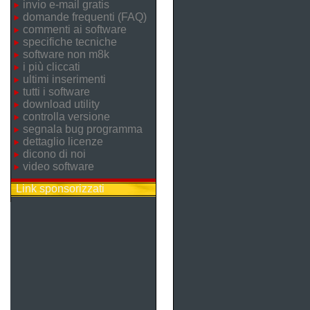
invio e-mail gratis
domande frequenti (FAQ)
commenti ai software
specifiche tecniche
software non m8k
i più cliccati
ultimi inserimenti
tutti i software
download utility
controlla versione
segnala bug programma
dettaglio licenze
dicono di noi
video software
Link sponsorizzati