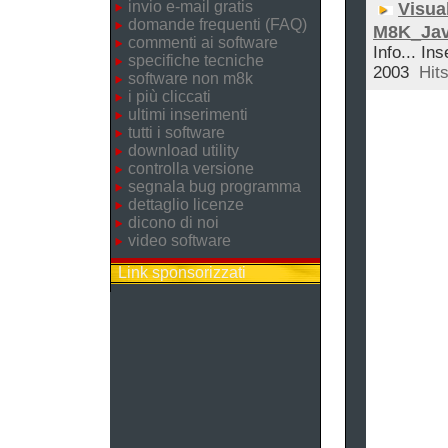
invio e-mail gratis
Visual
domande frequenti (FAQ)
M8K_Ja
commenti ai software
Info... Ins
specifiche tecniche
2003
Hits
software non m8k
i più cliccati
ultimi inserimenti
tutti i software
download utility
controlla versione
segnala bug programma
dettaglio licenze
dicono di noi
video software
Link sponsorizzati