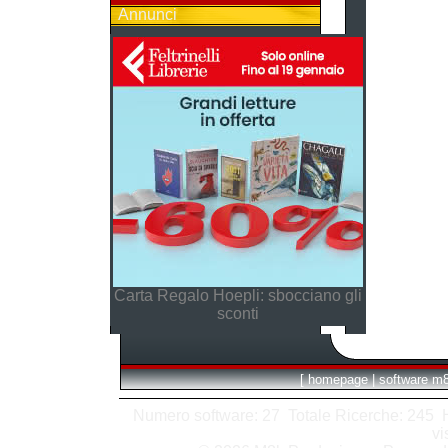
Annunci
Carta Regalo Hoepli: sbocciano gli
sconti
[
homepage
|
software m
Numero software: 27 Totale Ricerche: 245 Hit
vi