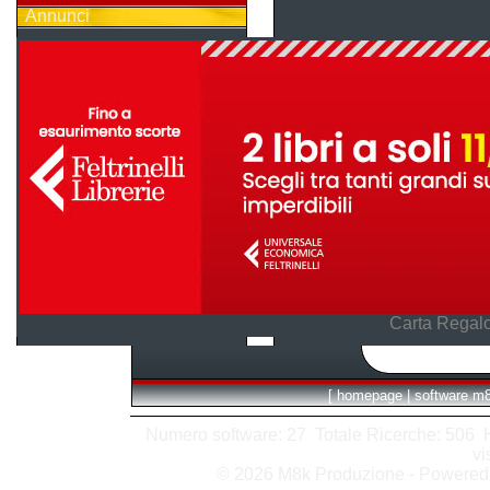
Annunci
Carta Regalo
[
homepage
|
software m
Numero software: 27 Totale Ricerche: 506 Hit
vi
© 2026 M8k Produzione - Powere