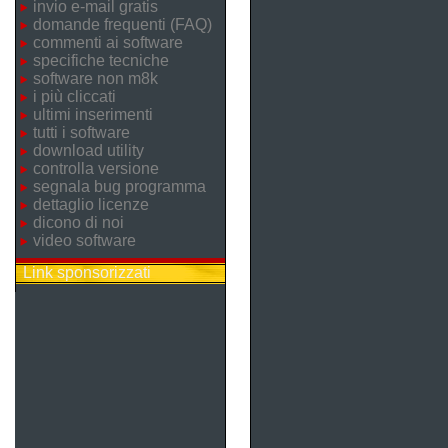
invio e-mail gratis
domande frequenti (FAQ)
commenti ai software
specifiche tecniche
software non m8k
i più cliccati
ultimi inserimenti
tutti i software
download utility
controlla versione
segnala bug programma
dettaglio licenze
dicono di noi
video software
Link sponsorizzati