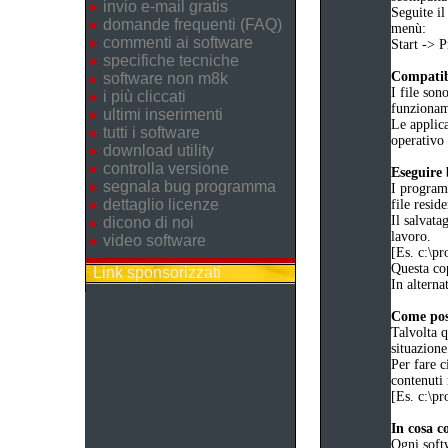
invio e-mail gratis
Seguite il
domande frequenti (FAQ)
menù:
commenti ai software
Start ->
specifiche tecniche
Compatibi
software non m8k
I file son
i più cliccati
funziona
ultimi inserimenti
Le applica
tutti i software
operativo 
download utility
controlla versione
Eseguire
segnala bug programma
I programm
dettaglio licenze
file reside
Il salvata
dicono di noi
lavoro.
video software
[Es. c:\
Questa cop
Link sponsorizzati
In alternat
Come poss
Talvolta q
situazione
Per fare c
contenuti 
[Es. c:\
In cosa c
Ogni soft