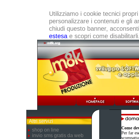
Utilizziamo i cookie tecnici propri
personalizzare i contenuti e gli a
chiudi questo banner, acconsenti a
estesa
e scopri come disabilitarli
Altri servizi
Come devo
shop on line
Per far es
invio sms gratis da web
scompattat