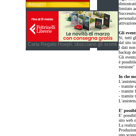
dimostrat
Annunci
limitato a
Successiva
personaliz
attivazion
Gli event
Si, tutti 
dal sito i
Carta Regalo Hoepli: sbocciano gli sconti
I dati non
backup dei
Gli eventu
è possibil
versione"
In che mo
L'assisten
- tramite 
- tramite 
- tramite 
L'assisten
E' possib
E' possibi
sito web o
La realizz
Produzione
uno scopo