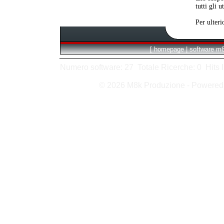
tutti gli 
Per ulteri
[
homepage
|
software m
Numero software: 27 Totale Ricerche: 0 Hits In:
© 2026 M8k Produzione - Powere