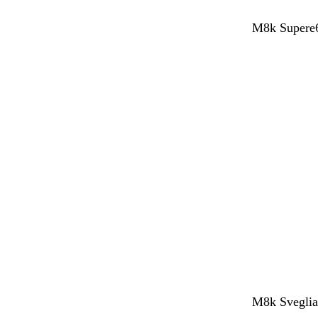
M8k Supere6
M8k SvegliaT