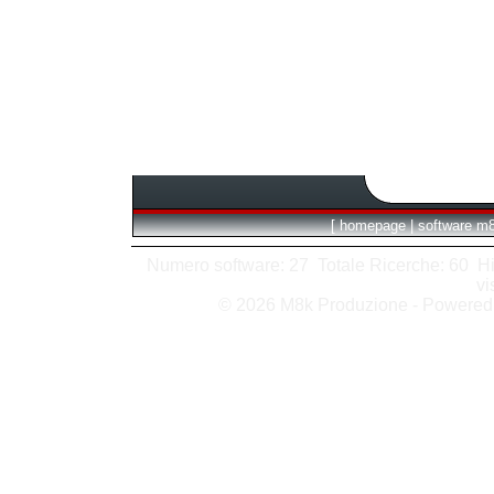
[
homepage
|
software m
Numero software: 27 Totale Ricerche: 60 Hits
vi
© 2026 M8k Produzione - Powere