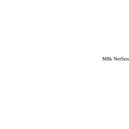
M8k NetSend 