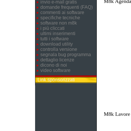
M8k Agenda 
invio e-mail gratis
domande frequenti (FAQ)
commenti ai software
specifiche tecniche
software non m8k
i più cliccati
ultimi inserimenti
tutti i software
download utility
controlla versione
segnala bug programma
dettaglio licenze
dicono di noi
video software
Link sponsorizzati
M8k Lavore -