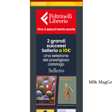
Annunci
M8k MagGest