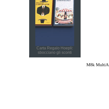
Carta Regalo Hoepli:
sbocciano gli sconti
M8k MultiAcc