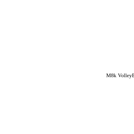
M8k VolleyBy