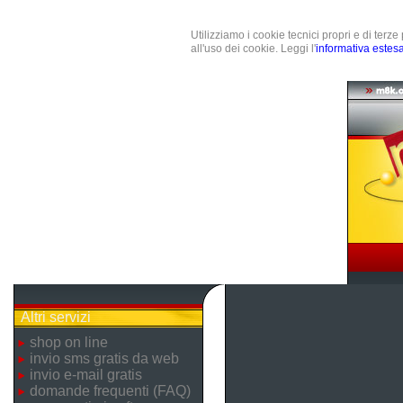
Utilizziamo i cookie tecnici propri e di terz
all'uso dei cookie. Leggi l'
informativa estes
Altri servizi
shop on line
invio sms gratis da web
invio e-mail gratis
domande frequenti (FAQ)