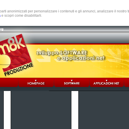
e parti anonimizzati per personalizzare i contenuti e gli annunci, analizzare il nostro
a
e scopri come disabilitarli.