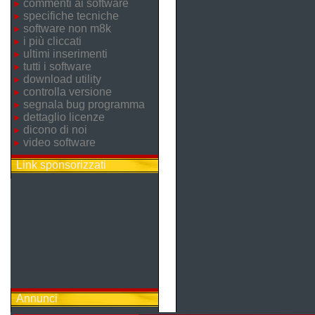
commenti ai software
specifiche tecniche
software non m8k
i più cliccati
ultimi inserimenti
tutti i software
download utility
controlla versione
segnala bug programma
dettaglio licenze
dicono di noi
video software
Link sponsorizzati
Annunci