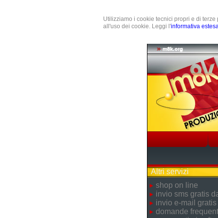
Utilizziamo i cookie tecnici propri e di terz
all'uso dei cookie. Leggi l'
informativa estes
Altri servizi
shop on line
invio sms gratis 
invio e-mail gratis
domande frequent