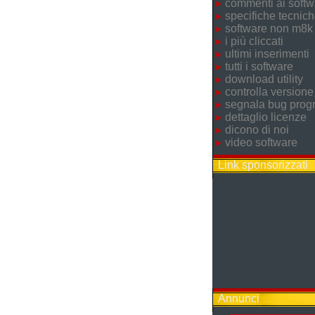
commenti ai softw
specifiche tecnic
software non m8k
i più cliccati
ultimi inserimenti
tutti i software
download utility
controlla versione
segnala bug pro
dettaglio licenze
dicono di noi
video software
Link sponsorizzati
Annunci