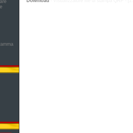
Download
- Visualizzatore file di stampa QRP - [1
are
he
gramma