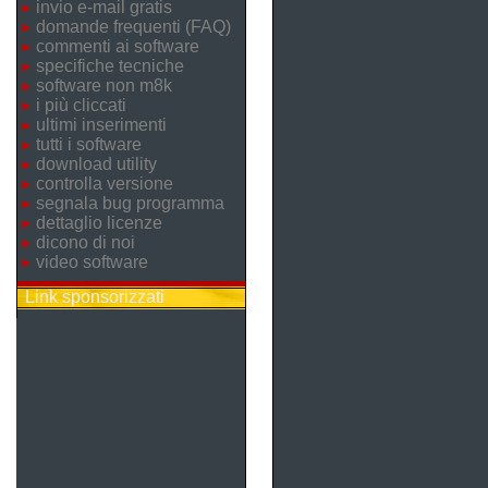
invio e-mail gratis
domande frequenti (FAQ)
commenti ai software
specifiche tecniche
software non m8k
i più cliccati
ultimi inserimenti
tutti i software
download utility
controlla versione
segnala bug programma
dettaglio licenze
dicono di noi
video software
Link sponsorizzati