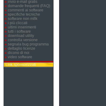
invio e-mail gratis
domande frequenti (FAQ)
commenti ai software
specifiche tecniche
software non m8k
i più cliccati
ultimi inserimenti
tutti i software
download utility
controlla versione
segnala bug programma
dettaglio licenze
dicono di noi
video software
Link sponsorizzati