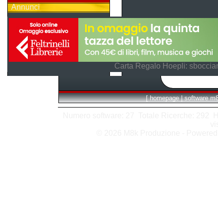
Annunci
Carta Regalo Hoepli: sboccian
[
homepage
|
software m
Numero software: 27 Totale Ricerche: 292 Hits
vi
© 2026 M8k Produzione - Powere