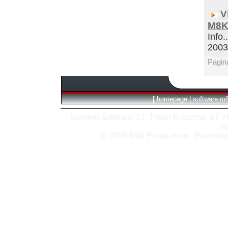
V
M8K
Info.
200
Pagin
[
homepage
|
software m
Numero software: 27 Totale Ricerche: 47 Hits
vi
© 2026 M8k Produzione - Powere