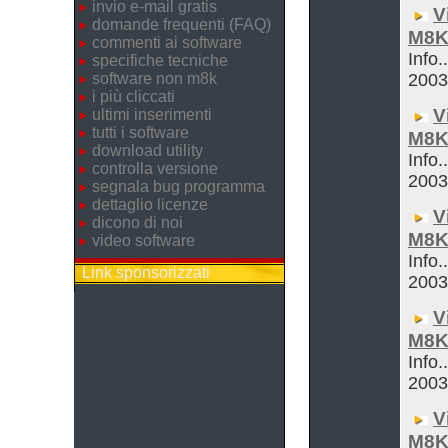
invio e-mail gratis
V
domande frequenti (FAQ)
M8K
commenti ai software
Info.
specifiche tecniche
software non m8k
200
i più cliccati
V
ultimi inserimenti
tutti i software
M8K
download utility
Info.
controlla versione
200
segnala bug programma
dettaglio licenze
V
dicono di noi
M8K
video software
Info.
Link sponsorizzati
200
V
M8K
Info.
200
V
M8K