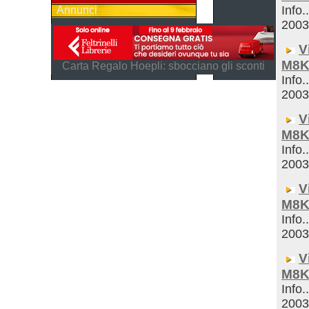
Info.
Annunci
200
V
M8K
Carta Regalo Hoepli: sbocciano gli sconti
Info.
200
V
M8K
Info.
200
V
M8K
Info.
200
V
M8K
Info.
200