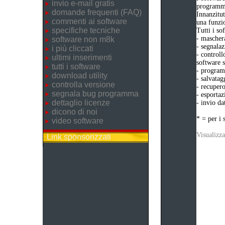
invio e-mail gratis
programma
domande frequenti (FAQ)
Innanzitut
commenti ai software
una funzio
specifiche tecniche
Tutti i s
- maschera
software non m8k
- segnalaz
i più cliccati
- controll
ultimi inserimenti
software s
tutti i software
- programm
download utility
- salvatag
controlla versione
- recupero
segnala bug programma
- esportaz
dettaglio licenze
- invio da
dicono di noi
* = per i 
video software
Visualizza
Link sponsorizzati