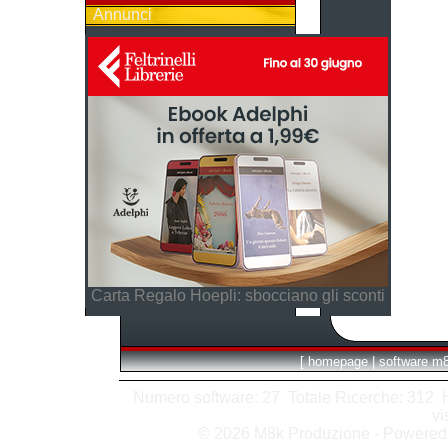
Annunci
Carta Regalo Hoepli: sbocciano gli sconti
[
homepage
|
software m
Numero software: 27 Totale Ricerche: 312 Hit
vi
© 2026 M8k Produzione - Powere