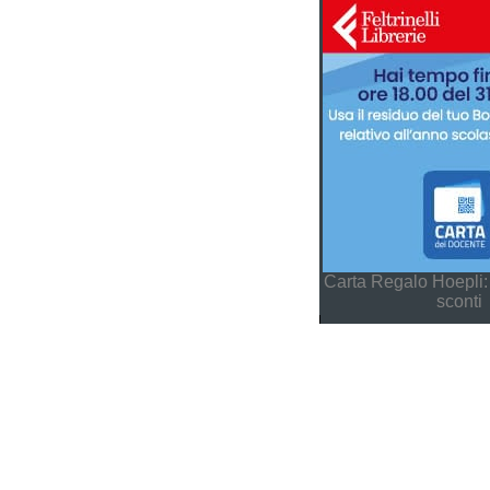
Carta Regalo Hoepli:
sconti