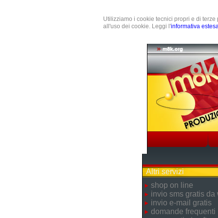
Utilizziamo i cookie tecnici propri e di terz
all'uso dei cookie. Leggi l'
informativa estes
Altri servizi
shop on line
invio sms gratis da
invio e-mail gratis
domande frequenti