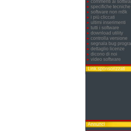
commenti ai softwa
specifiche tecniche
software non m8k
i più cliccati
ultimi inserimenti
tutti i software
download utility
controlla versione
segnala bug prog
dettaglio licenze
dicono di noi
video software
Link sponsorizzati
Annunci