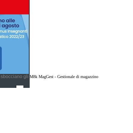
 sbocciano gli
M8k MagGest - Gestionale di magazzino