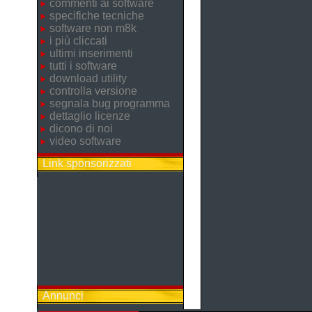
commenti ai software
specifiche tecniche
software non m8k
i più cliccati
ultimi inserimenti
tutti i software
download utility
controlla versione
segnala bug programma
dettaglio licenze
dicono di noi
video software
Link sponsorizzati
Annunci