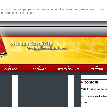
e parti anonimizzati per personalizzare i contenuti e gli annunci, analizzare il nostro
a
e scopri come disabilitarli.
M8k Produzione
Produz
Scrivi una e-mail al te
E-mail: