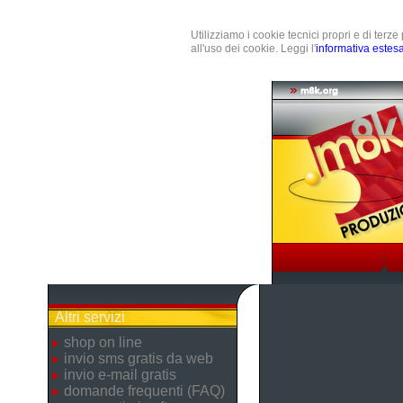
Utilizziamo i cookie tecnici propri e di terz
all'uso dei cookie. Leggi l'
informativa estes
Altri servizi
shop on line
invio sms gratis da web
invio e-mail gratis
domande frequenti (FAQ)