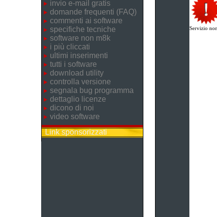
invio e-mail gratis
domande frequenti (FAQ)
commenti ai software
specifiche tecniche
Servizio non
software non m8k
i più cliccati
ultimi inserimenti
tutti i software
download utility
controlla versione
segnala bug programma
dettaglio licenze
dicono di noi
video software
Link sponsorizzati