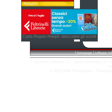
Annunci
Carta Regalo Hoepli: sbocciano gli sconti
[
homepage
|
software m
Numero software: 27 Totale Ricerche: 22 Hits
vi
© 2026 M8k Produzione - Powere