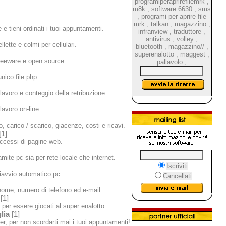
programiperaprirefilemrk
,
m8k
,
software 6630
,
sms
,
programi per aprire file
mrk
,
talkan
,
magazzino
,
e tieni ordinati i tuoi appuntamenti.
infranview
,
traduttore
,
antivirus
,
volley
,
lette e colmi per cellulari.
bluetooth
,
magazzino//
,
superenalotto
,
maggest
,
reeware e open source.
pallavolo
,
nico file php.
 lavoro e conteggio della retribuzione.
lavoro on-line.
 carico / scarico, giacenze, costi e ricavi.
[1]
ccessi di pagine web.
mite pc sia per rete locale che internet.
Iscriviti
iavvio automatico pc.
Cancellati
ome, numero di telefono ed e-mail.
[1]
per essere giocati al super enalotto.
lia
[1]
r, per non scordarti mai i tuoi appuntamenti!