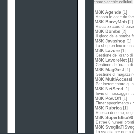
come vecchie cellulari.
M8K Agenda
[1]
Annota le cose da fare 
M8K BarzyMob
[2]
Visualizzatore di barzel
M8K Bombs
[2]
Il gioco delle bombe f
M8K Javashop
[1]
Lo shop on-line in un u
M8K Lavore
[1]
Gestione dell'orario di
M8K LavoreNet
[1]
Gestione dell'orario di 
M8K MagGest
[1]
Gestione di magazzino,
M8K MultiAccessi
Per incrementare gli a
M8K NetSend
[1]
Invio di messaggini tra
M8K PowOff
[1]
Timer spegnimento / r
M8K Rubrica
[1]
Rubrica di nome, cogn
M8K SuperE6su90
Estrae 6 numeri pronti 
M8K SvegliaTiSveg
La sveglia per compute