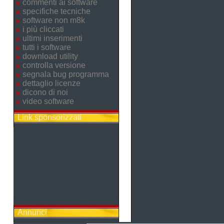
commenti ai software
specifiche tecniche
software non m8k
i più cliccati
ultimi inserimenti
tutti i software
download utility
controlla versione
segnala bug programma
dettaglio licenze
dicono di noi
video software
Link sponsorizzati
Annunci