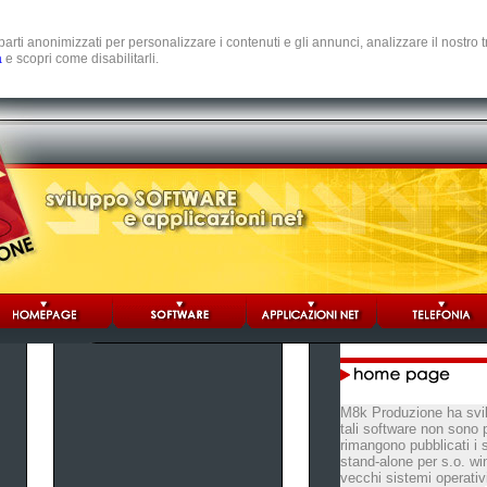
e parti anonimizzati per personalizzare i contenuti e gli annunci, analizzare il nostro
a
e scopri come disabilitarli.
M8k Produzione ha svil
tali software non sono 
rimangono pubblicati i 
stand-alone per s.o. wi
vecchi sistemi operativ