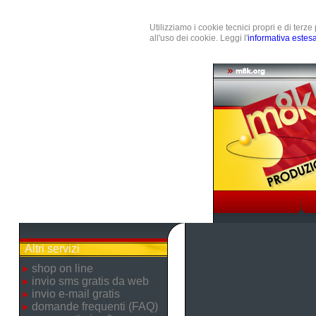
Utilizziamo i cookie tecnici propri e di terz
all'uso dei cookie. Leggi l'
informativa estes
Altri servizi
shop on line
invio sms gratis da web
invio e-mail gratis
domande frequenti (FAQ)