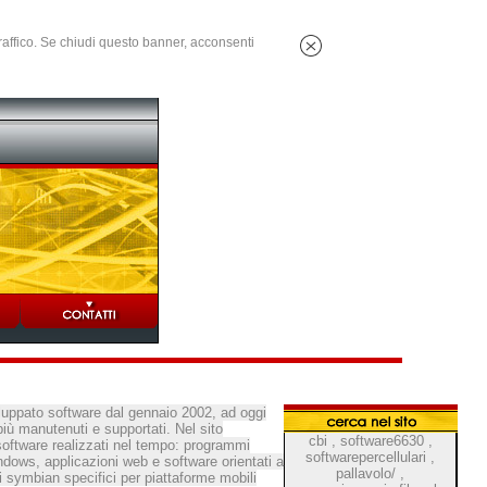
 traffico. Se chiudi questo banner, acconsenti
uppato software dal gennaio 2002, ad oggi
più manutenuti e supportati. Nel sito
cbi
,
software6630
,
software realizzati nel tempo: programmi
softwarepercellulari
,
ndows, applicazioni web e software orientati a
pallavolo/
,
i symbian specifici per piattaforme mobili