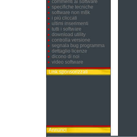
commenti ai software
specifiche tecniche
software non m8k
i più cliccati
ultimi inserimenti
tutti i software
download utility
controlla versione
segnala bug programma
dettaglio licenze
dicono di noi
video software
Link sponsorizzati
Annunci