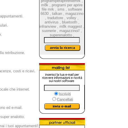
programiperaprirefilemrk
,
m8k
,
programi per aprire
file mrk
,
sms
,
software
6630
,
talkan
,
magazzino
i appuntamenti.
,
traduttore
,
volley
,
antivirus
,
bluetooth
,
ulari.
infranview
,
m8k maggest
,
suonerie
,
magazzino//
,
e.
superenalotto
,
la retribuzione.
cenze, costi e ricavi.
ocale che internet.
Iscriviti
Cancellati
no ed e-mail.
 super enalotto.
mai i tuoi appuntamenti!