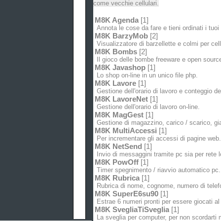
come vecchie cellulari.
M8K Agenda
[1]
Annota le cose da fare e tieni ordinati i tuo
M8K BarzyMob
[2]
Visualizzatore di barzellette e colmi per cell
M8K Bombs
[2]
Il gioco delle bombe freeware e open sourc
M8K Javashop
[1]
Lo shop on-line in un unico file php.
M8K Lavore
[1]
Gestione dell'orario di lavoro e conteggio del
M8K LavoreNet
[1]
Gestione dell'orario di lavoro on-line.
M8K MagGest
[1]
Gestione di magazzino, carico / scarico, gia
M8K MultiAccessi
[1]
Per incrementare gli accessi di pagine web.
M8K NetSend
[1]
Invio di messaggini tramite pc sia per rete l
M8K PowOff
[1]
Timer spegnimento / riavvio automatico pc.
M8K Rubrica
[1]
Rubrica di nome, cognome, numero di telefo
M8K SuperE6su90
[1]
Estrae 6 numeri pronti per essere giocati al
M8K SvegliaTiSveglia
[1]
La sveglia per computer, per non scordarti 