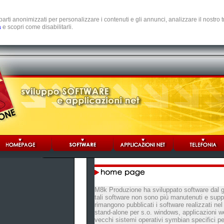
e parti anonimizzati per personalizzare i contenuti e gli annunci, analizzare il nostro
a
e scopri come disabilitarli.
M8k Produzione ha sviluppato software dal 
tali software non sono più manutenuti e suppo
rimangono pubblicati i software realizzati n
stand-alone per s.o. windows, applicazioni we
vecchi sistemi operativi symbian specifici pe