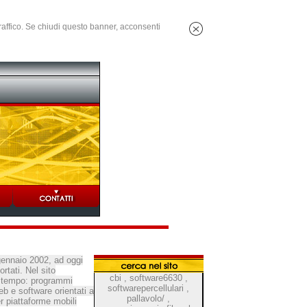
 traffico. Se chiudi questo banner, acconsenti
gennaio 2002, ad oggi
rtati. Nel sito
cbi
,
software6630
,
el tempo: programmi
softwarepercellulari
,
b e software orientati a
pallavolo/
,
r piattaforme mobili