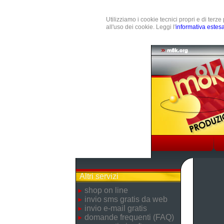
Utilizziamo i cookie tecnici propri e di terz
all'uso dei cookie. Leggi l'
informativa estes
Altri servizi
shop on line
invio sms gratis da web
invio e-mail gratis
domande frequenti (FAQ)