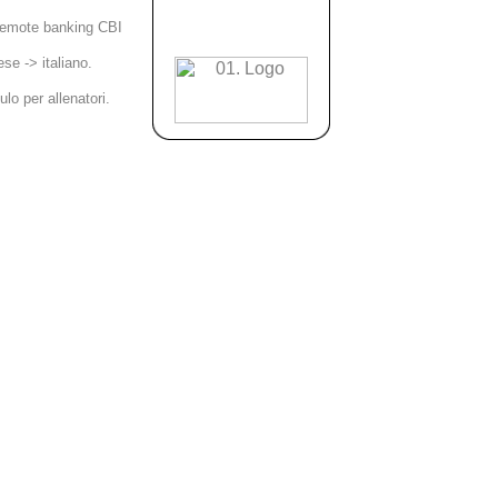
 remote banking CBI
ese -> italiano.
lo per allenatori.