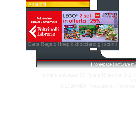
Annunci
Carta Regalo Hoepli: sbocciano gli sconti
[
homepage
|
software m
Numero software: 27 Totale Ricerche: 242 Hit
vi
© 2026 M8k Produzione - Powere