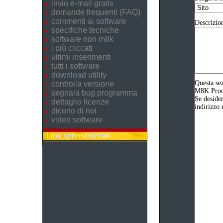
invio e-mail gratis
domande frequenti (FAQ)
commenti ai software
Descrizio
specifiche tecniche
software non m8k
i più cliccati
ultimi inserimenti
tutti i software
download utility
Questa sez
controlla versione
M8K Produz
segnala bug programma
Se desider
dettaglio licenze
indirizzo 
dicono di noi
video software
Link sponsorizzati