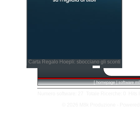
Carta Regalo Hoepli: sbocciano gli sconti
[
homepage
|
software m
Numero software: 27 Totale Ricerche: 0 Hits In:
© 2026 M8k Produzione - Powere