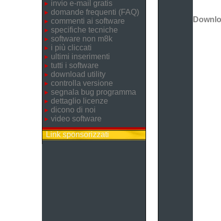
invio e-mail gratis
domande frequenti (FAQ)
Downl
commenti ai software
specifiche tecniche
software non m8k
i più cliccati
ultimi inserimenti
tutti i software
download utility
controlla versione
segnala bug programma
dettaglio licenze
dicono di noi
video software
Link sponsorizzati