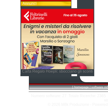
Annunci
Carta Regalo Hoepli: sbocciano gli sconti
[
homepage
|
software m
Numero software: 27 Totale Ricerche: 2365 Hit
vi
© 2026 M8k Produzione - Powere