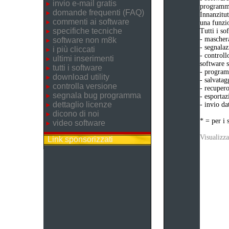
invio e-mail gratis
programma
domande frequenti (FAQ)
Innanzitut
commenti ai software
una funzio
specifiche tecniche
Tutti i s
- maschera
software non m8k
- segnalaz
i più cliccati
- controll
ultimi inserimenti
software s
tutti i software
- programm
download utility
- salvatag
controlla versione
- recupero
segnala bug programma
- esportaz
dettaglio licenze
- invio da
dicono di noi
* = per i 
video software
Visualizza
Link sponsorizzati