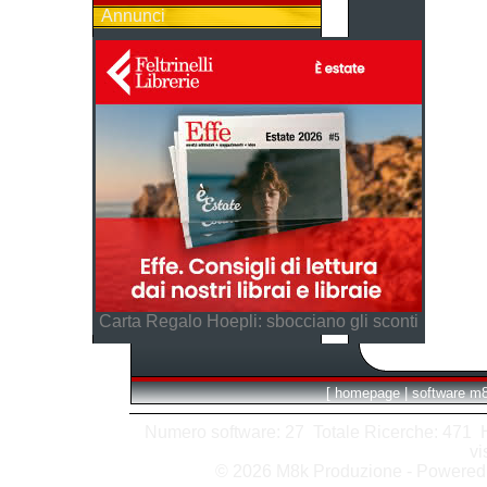
Annunci
Carta Regalo Hoepli: sbocciano gli sconti
[
homepage
|
software m
Numero software: 27 Totale Ricerche: 471 Hit
vi
© 2026 M8k Produzione - Powere