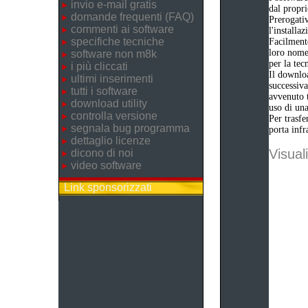
invio e-mail gratis
dal propri
domande frequenti (FAQ)
Prerogativ
commenti ai software
l'installa
specifiche tecniche
Facilmente
loro nome 
software non m8k
per la tec
i più cliccati
Il downloa
ultimi inserimenti
successiva
tutti i software
avvenuto t
download utility
uso di una
controlla versione
Per trasfe
segnala bug programma
porta infr
dettaglio licenze
Visuali
dicono di noi
video software
Link sponsorizzati