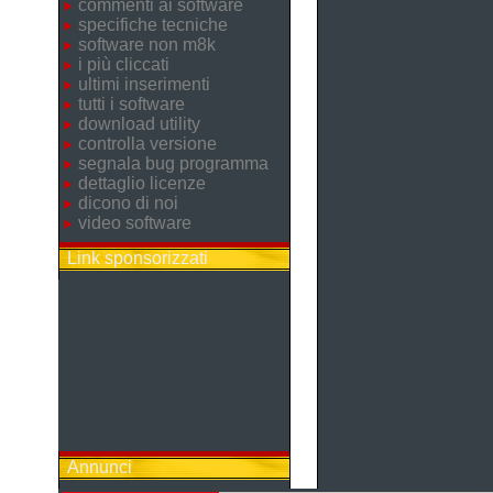
commenti ai software
specifiche tecniche
software non m8k
i più cliccati
ultimi inserimenti
tutti i software
download utility
controlla versione
segnala bug programma
dettaglio licenze
dicono di noi
video software
Link sponsorizzati
Annunci