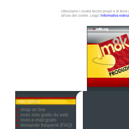
Utilizziamo i cookie tecnici propri e di terz
all'uso dei cookie. Leggi l'
informativa estes
Altri servizi
shop on line
invio sms gratis da web
invio e-mail gratis
domande frequenti (FAQ)