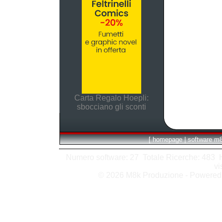
Carta Regalo Hoepli:
sbocciano gli sconti
[
homepage
|
software m
Numero software: 27 Totale Ricerche: 483 Hit
vi
© 2026 M8k Produzione - Powere