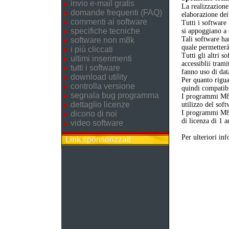
invio e-mail gratis
La realizzazione
domande frequenti (FAQ)
elaborazione dei
commenti ai software
Tutti i software
specifiche tecniche
si appoggiano a
Tali software ha
software non m8k
quale permetterà
i più cliccati
Tutti gli altri 
ultimi inserimenti
accessiblii trami
tutti i software
fanno uso di dat
download utility
Per quanto rigua
controlla versione
quindi compatibil
segnala bug programma
I programmi M8
dettaglio licenze
utilizzo del sof
I programmi M8K
dicono di noi
di licenza di 1 a
video software
Per ulteriori in
Link sponsorizzati