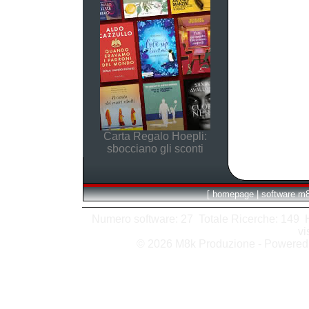
Carta Regalo Hoepli:
sbocciano gli sconti
[
homepage
|
software m
Numero software: 27 Totale Ricerche: 149 Hit
vi
© 2026 M8k Produzione - Powere