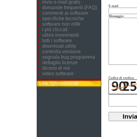
invio e-mail gratis
E-mail:
domande frequenti (FAQ)
commenti ai software
Messaggio:
specifiche tecniche
software non m8k
i più cliccati
ultimi inserimenti
tutti i software
download utility
controlla versione
segnala bug programma
dettaglio licenze
dicono di noi
video software
Codice di verifica:
Link sponsorizzati