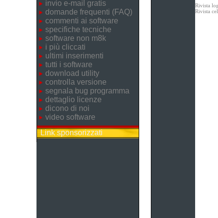
invio e-mail gratis
Rivista lo
domande frequenti (FAQ)
Rivista c
commenti ai software
specifiche tecniche
software non m8k
i più cliccati
ultimi inserimenti
tutti i software
download utility
controlla versione
segnala bug programma
dettaglio licenze
dicono di noi
video software
Link sponsorizzati