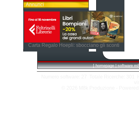
Annunci
Carta Regalo Hoepli: sbocciano gli sconti
[
homepage
|
software m
Numero software: 27 Totale Ricerche: 301 Hit
vi
© 2026 M8k Produzione - Powere