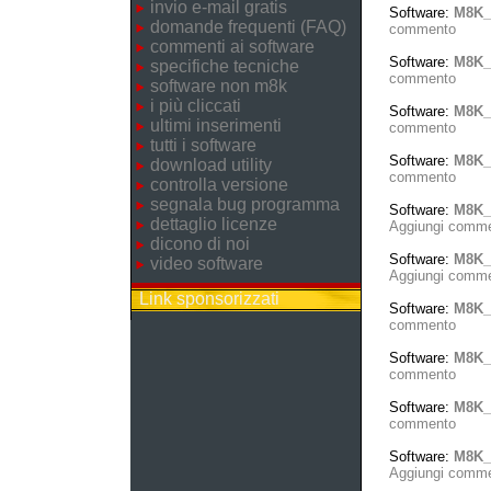
invio e-mail gratis
Software:
M8K_
domande frequenti (FAQ)
commento
commenti ai software
Software:
M8K_
specifiche tecniche
commento
software non m8k
i più cliccati
Software:
M8K_
ultimi inserimenti
commento
tutti i software
Software:
M8K_
download utility
commento
controlla versione
segnala bug programma
Software:
M8K_
dettaglio licenze
Aggiungi comm
dicono di noi
Software:
M8K_T
video software
Aggiungi comm
Link sponsorizzati
Software:
M8K_
commento
Software:
M8K_
commento
Software:
M8K_
commento
Software:
M8K_
Aggiungi comm