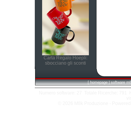
Carta Regalo Hoepli:
sbocciano gli sconti
[
homepage
|
software m
Numero software: 27 Totale Ricerche: 791 Hit
vi
© 2026 M8k Produzione - Powere