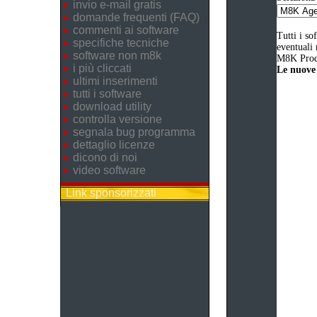
invio e-mail gratis
domande frequenti (FAQ)
commenti ai software
Tutti i so
specifiche tecniche
eventuali 
software non m8k
M8K Produ
i più cliccati
Le nuove 
ultimi inserimenti
tutti i software
download utility
controlla versione
segnala bug programma
dettaglio licenze
dicono di noi
video software
Link sponsorizzati