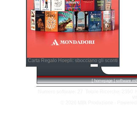
Carta Regalo Hoepli: sbocciano gli sconti
[
homepage
|
software m
Numero software: 27 Totale Ricerche: 2350 Hit
vi
© 2026 M8k Produzione - Powere