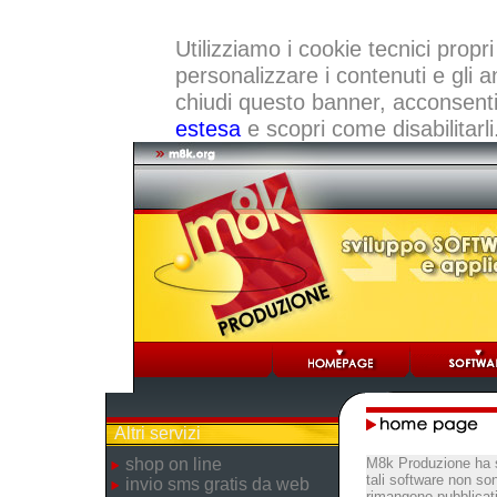
Utilizziamo i cookie tecnici propri
personalizzare i contenuti e gli a
chiudi questo banner, acconsenti a
estesa
e scopri come disabilitarli
Altri servizi
shop on line
M8k Produzione ha s
tali software non so
invio sms gratis da web
rimangono pubblicati