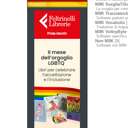
Annunci
M8K SvegliaTiSv
La sveglia per comp
M8K Tracciatocb
Software gratuito p
M8K Vocabolix
[
Traduttore di lingua 
M8K VolleyByte
Software specifico p
Non M8K
[9]
Software non M8K 