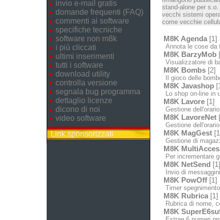
invio e-mail gratis
stand-alone per s.o.
domande frequenti (FAQ)
vecchi sistemi opera
commenti ai software
come vecchie cellula
specifiche tecniche
software non m8k
M8K Agenda
[1]
Annota le cose da fa
i più cliccati
M8K BarzyMob
[
ultimi inserimenti
Visualizzatore di bar
tutti i software
M8K Bombs
[2]
download utility
Il gioco delle bomb
controlla versione
M8K Javashop
[
segnala bug programma
Lo shop on-line in u
dettaglio licenze
M8K Lavore
[1]
dicono di noi
Gestione dell'orario
M8K LavoreNet
[
video software
Gestione dell'orario 
M8K MagGest
[1
Link sponsorizzati
Gestione di magazzin
M8K MultiAcces
Per incrementare gl
M8K NetSend
[1
Invio di messaggini 
M8K PowOff
[1]
Timer spegnimento /
M8K Rubrica
[1]
Rubrica di nome, c
M8K SuperE6su
Estrae 6 numeri pron