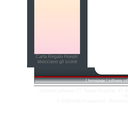
Carta Regalo Hoepli:
sbocciano gli sconti
[
homepage
|
software m
Numero software: 27 Totale Ricerche: 47 Hits
vi
© 2026 M8k Produzione - Powere