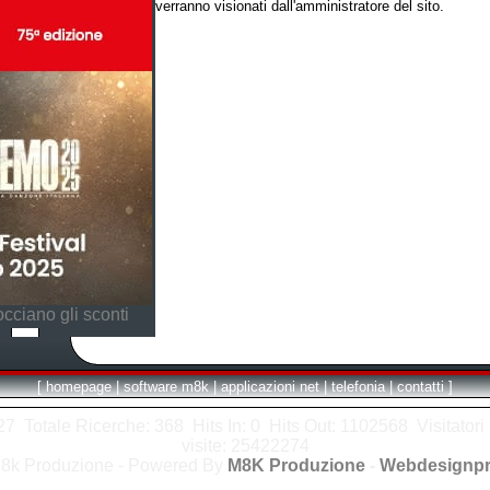
verranno visionati dall'amministratore del sito.
cciano gli sconti
[
homepage
|
software m8k
|
applicazioni net
|
telefonia
|
contatti
]
7 Totale Ricerche: 368 Hits In: 0 Hits Out: 1102568 Visitatori i
visite: 25422274
8k Produzione - Powered By
M8K Produzione
-
Webdesignpr