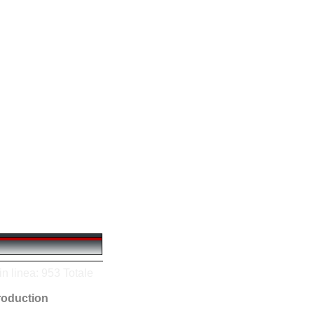
n linea: 953 Totale
oduction