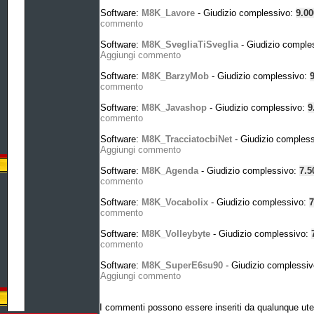
Software:
M8K_Lavore
- Giudizio complessivo:
9.0
commento
Software:
M8K_SvegliaTiSveglia
- Giudizio comple
Aggiungi commento
Software:
M8K_BarzyMob
- Giudizio complessivo:
commento
Software:
M8K_Javashop
- Giudizio complessivo:
9
commento
Software:
M8K_TracciatocbiNet
- Giudizio comples
Aggiungi commento
Software:
M8K_Agenda
- Giudizio complessivo:
7.5
commento
Software:
M8K_Vocabolix
- Giudizio complessivo:
7
commento
Software:
M8K_Volleybyte
- Giudizio complessivo:
commento
Software:
M8K_SuperE6su90
- Giudizio complessi
Aggiungi commento
I commenti possono essere inseriti da qualunque ute