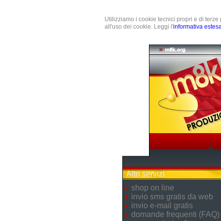
Utilizziamo i cookie tecnici propri e di terz
all'uso dei cookie. Leggi l'
informativa estes
Altri servizi
shop on line
invio sms gratis da web
invio e-mail gratis
domande frequenti (FAQ)