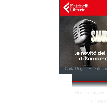
Carta Regalo Hoepli: sbo
Numero software: 2
© 2026 M