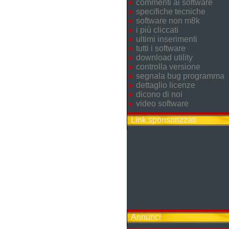
commenti ai software
specifiche tecniche
software non m8k
i più cliccati
ultimi inserimenti
tutti i software
download utility
controlla versione
segnala bug programma
dettaglio licenze
dicono di noi
video software
Link sponsorizzati
Annunci